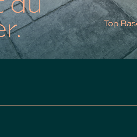
t du
r.
Top Bas