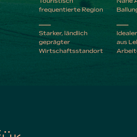
Touristisch
Nahe 
frequentierte Region
Ballun
Starker, ländlich
Ideal
geprägter
aus Le
Wirtschafts­standort
Arbeit