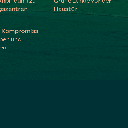
Anbindung zu
Grüne Lunge vor der
gszentren
Haustür
er Kompromiss
ben und
en